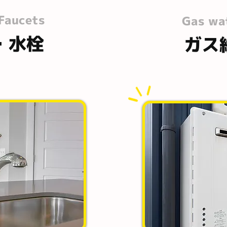
Faucets
Gas wa
・水栓
ガス