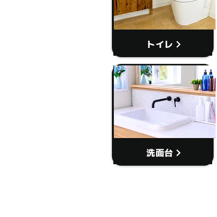
トイレ
洗面台